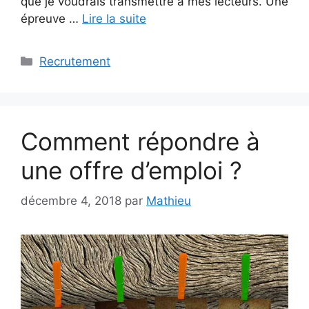
que je voudrais transmettre à mes lecteurs. Une
épreuve …
Lire la suite
Catégories
Recrutement
Comment répondre à
une offre d’emploi ?
décembre 4, 2018
par
Mathieu